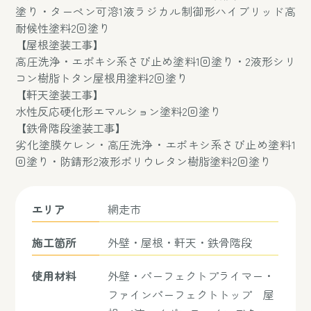
塗り・ターペン可溶1液ラジカル制御形ハイブリッド高
耐候性塗料2回塗り
【屋根塗装工事】
高圧洗浄・エポキシ系さび止め塗料1回塗り・2液形シリ
コン樹脂トタン屋根用塗料2回塗り
【軒天塗装工事】
水性反応硬化形エマルション塗料2回塗り
【鉄骨階段塗装工事】
劣化塗膜ケレン・高圧洗浄・エポキシ系さび止め塗料1
回塗り・防錆形2液形ポリウレタン樹脂塗料2回塗り
エリア
網走市
施工箇所
外壁・屋根・軒天・鉄骨階段
使用材料
外壁・パーフェクトプライマー・
ファインパーフェクトトップ 屋