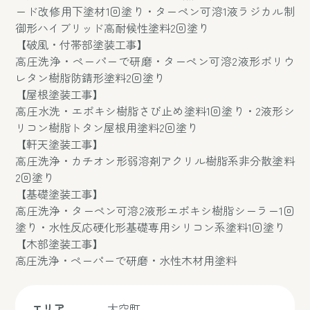
ード改修用下塗材1回塗り・ターペン可溶1液ラジカル制
御形ハイブリッド高耐候性塗料2回塗り
【破風・付帯部塗装工事】
高圧洗浄・ペーパーで研磨・ターペン可溶2液形ポリウ
レタン樹脂防錆形塗料2回塗り
【屋根塗装工事】
高圧水洗・エポキシ樹脂さび止め塗料1回塗り・2液形シ
リコン樹脂トタン屋根用塗料2回塗り
【軒天塗装工事】
高圧洗浄・カチオン形弱溶剤アクリル樹脂系非分散塗料
2回塗り
【基礎塗装工事】
高圧洗浄・ターペン可溶2液形エポキシ樹脂シーラー1回
塗り・水性反応硬化形基礎専用シリコン系塗料1回塗り
【木部塗装工事】
高圧洗浄・ペーパーで研磨・水性木材用塗料
エリア
大空町